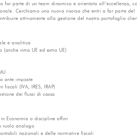
 a far parte di un team dinamico e orientato all’eccellenza, co
sionale. Cerchiamo una nuova risorsa che entri a far parte del 
ontribuire attivamente alla gestione del nostro portafoglio clien
ale e analitica
va (anche intra UE ed extra UE)
IMU
io ante imposte
i fiscali (IVA, IRES, IRAP)
stione dei flussi di cassa
n Economia o discipline affini
n ruolo analogo
ntabili nazionali e delle normative fiscali